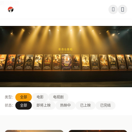
跳过导航
公司简介
作品展示
签约演员
签约导演
合作伙伴
OUR WORKS
影迷互动
类型：
全部
电影
电视剧
作品展示
状态：
全部
即将上映
热映中
已上映
已完结
每一帧都是匠心，每一部都是传奇