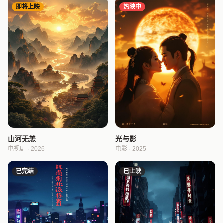
即将上映
热映中
山河无恙
光与影
电视剧 · 2026
电影 · 2025
已完结
已上映